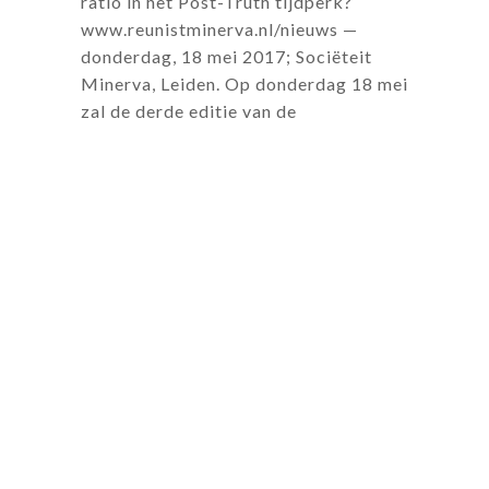
ratio in het Post-Truth tijdperk?
www.reunistminerva.nl/nieuws —
donderdag, 18 mei 2017; Sociëteit
Minerva, Leiden. Op donderdag 18 mei
zal de derde editie van de
Plantijnlezing plaatsvinden, met als
titel: 'A Brave New World. Waar blijft
de ratio in het Post-Truth tijdperk?'
De ...