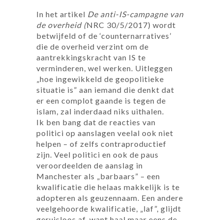
In het artikel
De anti-IS-campagne van
de overheid (
NRC 30/5/2017) wordt
betwijfeld of de ‘counternarratives’
die de overheid verzint om de
aantrekkingskracht van IS te
verminderen, wel werken. Uitleggen
„hoe ingewikkeld de geopolitieke
situatie is” aan iemand die denkt dat
er een complot gaande is tegen de
islam, zal inderdaad niks uithalen.
Ik ben bang dat de reacties van
politici op aanslagen veelal ook niet
helpen – of zelfs contraproductief
zijn. Veel politici en ook de paus
veroordeelden de aanslag in
Manchester als „barbaars” – een
kwalificatie die helaas makkelijk is te
adopteren als geuzennaam. Een andere
veelgehoorde kwalificatie, „laf”, glijdt
geruisloos af, want haal maar eens de