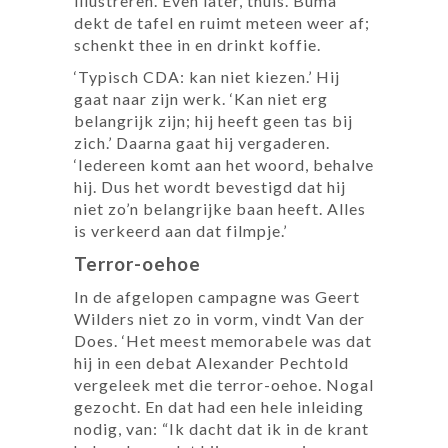
illustreren. Even later, thuis. Buma
dekt de tafel en ruimt meteen weer af;
schenkt thee in en drinkt koffie.
‘Typisch CDA: kan niet kiezen.’ Hij
gaat naar zijn werk. ‘Kan niet erg
belangrijk zijn; hij heeft geen tas bij
zich.’ Daarna gaat hij vergaderen.
‘Iedereen komt aan het woord, behalve
hij. Dus het wordt bevestigd dat hij
niet zo’n belangrijke baan heeft. Alles
is verkeerd aan dat filmpje.’
Terror-oehoe
In de afgelopen campagne was Geert
Wilders niet zo in vorm, vindt Van der
Does. ‘Het meest memorabele was dat
hij in een debat Alexander Pechtold
vergeleek met die terror-oehoe. Nogal
gezocht. En dat had een hele inleiding
nodig, van: “Ik dacht dat ik in de krant