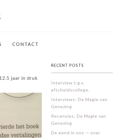
S
CONTACT
RECENT POSTS
2.5 jaar in druk
Interview t.g.v.
afscheidscollege.
Interviews: De Magie van
Genezing
Recensies: De Magie van
Genezing
De eend in ons — over