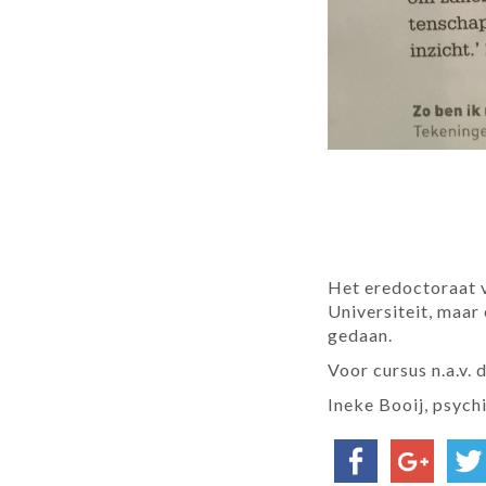
Het eredoctoraat v
Universiteit, maar
gedaan.
Voor cursus n.a.v. 
Ineke Booij, psych