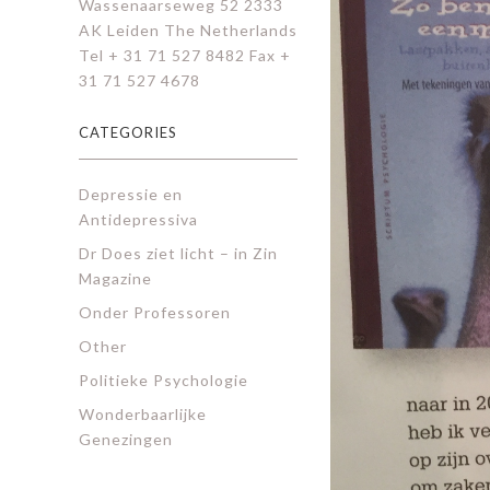
Wassenaarseweg 52 2333
AK Leiden The Netherlands
Tel + 31 71 527 8482 Fax +
31 71 527 4678
CATEGORIES
Depressie en
Antidepressiva
Dr Does ziet licht – in Zin
Magazine
Onder Professoren
Other
Politieke Psychologie
Wonderbaarlijke
Genezingen